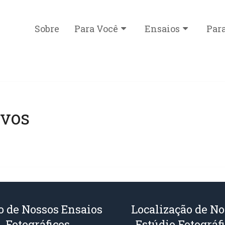
Sobre
Para Você
Ensaios
Par
ivos
o de Nossos Ensaios
Localização de No
Fotográficos
Estúdio Fotográf