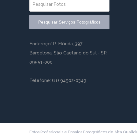
Pesquisar Serviços Fotográficos
Endereço
:
R. Flórida, 397 -
Barcelona, São Caetano do Sul - SP,
09551-000
Telefone: (11) 94902-0349
Fotos Profissionais e Ensaios Fotográficos de Alta Quali